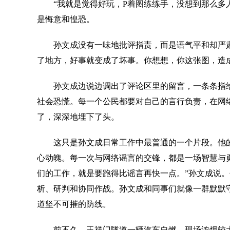
“我就是觉得好玩，P着图练练手，没想到那么多人
是悔意和惶恐。
孙文成没有一味地批评指责，而是语气平和却严肃
了地方，好事就变成了坏事。你想想，你这张图，造
孙文成边说边调出了评论区里的留言，一条条指给小
社会恐慌。每一个公民都要对自己的言行负责，在网
了，深深地埋下了头。
这只是孙文成日常工作中最普通的一个片段。他的
心动魄。每一次与网络谣言的交锋，都是一场智慧与
们的工作，就是要跑得比谣言再快一点。”孙文成说
析、研判和协同作战。孙文成和同事们就像一群默默
道坚不可摧的防线。
前不久，玉祥门隧道一辆汽车自燃，现场浓烟较大