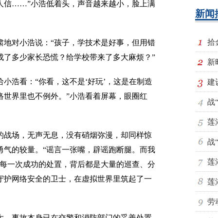
信……”小浩低着头，声音越来越小，脸上满
新闻
拾
地对小浩说：“孩子，学技术是好事，但用错
成了多少家长恐慌？给学校带来了多大麻烦？”
新
浩看：“你看，这不是‘好玩’，这是在制造
建
络世界里也不例外。”小浩看着屏幕，眼圈红
战
莲
战场，无声无息，没有硝烟弥漫，却同样惊
战
勇气的较量。“谣言一张嘴，辟谣跑断腿。而我
莲
。每一次成功的处置，背后都是大量的巡查、分
守护网络安全的卫士，在虚拟世界里筑起了一
莲
劳
。事故本身已在交警和消防部门的妥善处置