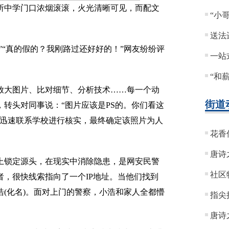
中学门口浓烟滚滚，火光清晰可见，而配文
“小
送法
“真的假的？我刚路过还好好的！”网友纷纷评
一站
“和
大图片、比对细节、分析技术……每一个动
街道
转头对同事说：“图片应该是PS的。你们看这
们迅速联系学校进行核实，最终确定该照片为人
花香
唐诗
锁定源头，在现实中消除隐患，是网安民警
社区
，很快线索指向了一个IP地址。当他们找到
(化名)。面对上门的警察，小浩和家人全都懵
指尖
唐诗