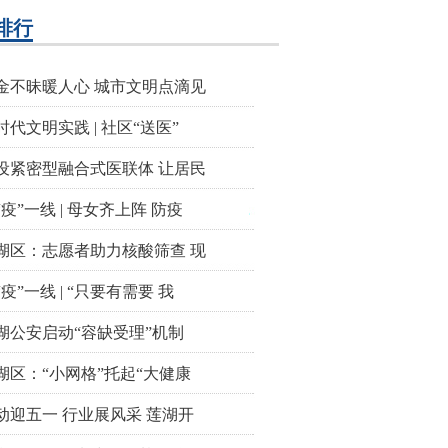
排行
金不昧暖人心 城市文明点滴见
时代文明实践 | 社区“送医”
设紧密型融合式医联体 让居民
“疫”一线 | 母女齐上阵 防疫
湖区：志愿者助力核酸筛查 现
“疫”一线 | “只要有需要 我
湖公安启动“容缺受理”机制
湖区：“小网格”托起“大健康
动迎五一 行业展风采 莲湖开