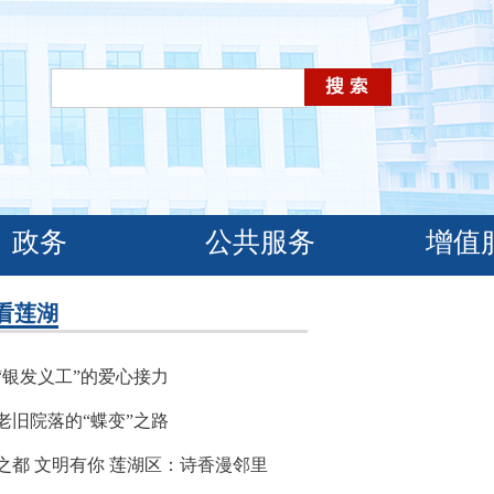
政务
公共服务
增值
看莲湖
“银发义工”的爱心接力
老旧院落的“蝶变”之路
之都 文明有你 莲湖区：诗香漫邻里