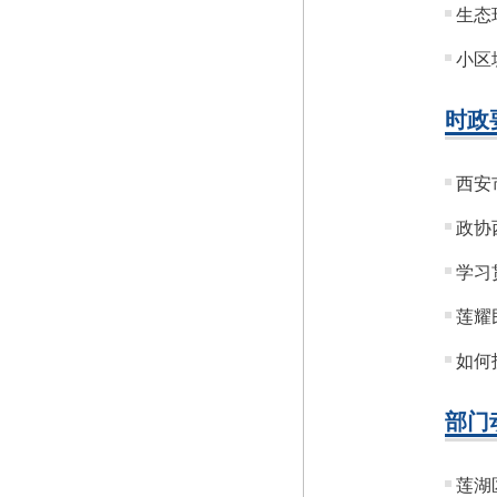
生态
小区
时政
西安
政协
学习
莲耀
如何
部门
莲湖